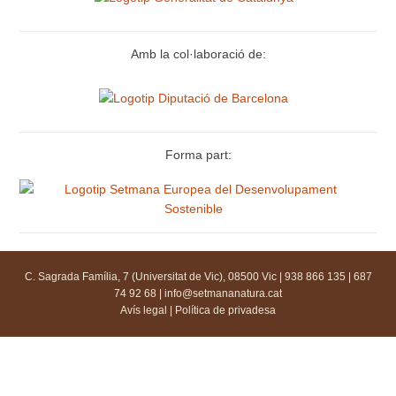
Amb la col·laboració de:
Forma part:
C. Sagrada Família, 7 (Universitat de Vic), 08500 Vic | 938 866 135 | 687
74 92 68 |
info@setmananatura.cat
Avís legal
|
Política de privadesa