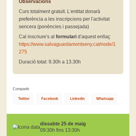
Observacions
Curs totalment gratuït. L'entitat donarà
preferència a les inscripcions per l'activitat
sencera (ponències i passejada)
Cal inscriure's al
formulari
d'aquest enllaç
https://www.salvaguardamontseny.cat/node/1
275
Duració total: 9.30h a 13.30h
Compartir:
Twitter
Facebook
Linkedin
Whatsapp
dissabte 25 de maig
09:30h fins 13:30h