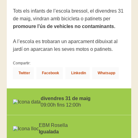
Tots els infants de l’escola bressol, el divendres 31
de maig, vindran amb bicicleta o patinets per
promoure l’ús de vehicles no contaminants.
A l’escola es trobaran un aparcament dibuixat al
jardí on aparcaran les seves motos o patinets.
Compartir:
Twitter
Facebook
Linkedin
Whatsapp
divendres 31 de maig
09:00h fins 12:00h
EBM Rosella
Igualada