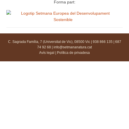
Forma part:
C. Sagrada Família, 7 (Universitat de Vic), 08500 Vic | 938 866 135 | 687
74 92 68 |
info@setmananatura.cat
Avís legal
|
Política de privadesa