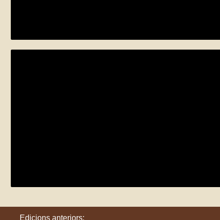
Ecofeminismes Augmentats: clima, aigua 
dissabte 25 de maig - dissabte 22 de juny
Sant Joan de les Abadesses
Espai d’art i natura al Jardí del Silenci
dimarts 28 de maig
Barcelona
Edicions anteriors: