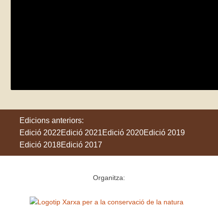
Visita guiada al Jardí Botànic Marimurt
diumenge 28 de maig
Blanes
Edicions anteriors:
Edició 2022
Edició 2021
Edició 2020
Edició 2019
Edició 2018
Edició 2017
Organitza: