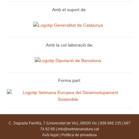
Amb el suport de:
Amb la col·laboració de:
Forma part:
C. Sagrada Família, 7 (Universitat de Vic), 08500 Vic | 938 866 135 | 687
74 92 68 |
info@setmananatura.cat
Avís legal
|
Política de privadesa