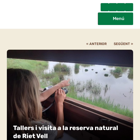
Menú
« ANTERIOR
SEGÜENT »
Tallers i visita a la reserva natural
de Riet Vell