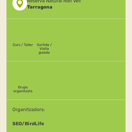
Reserva Natural Riet Vell
Tarragona
Curs / Taller
Sortida /
Visita
guiada
Grups
organitzats
Organitzadors:
SEO/BirdLife