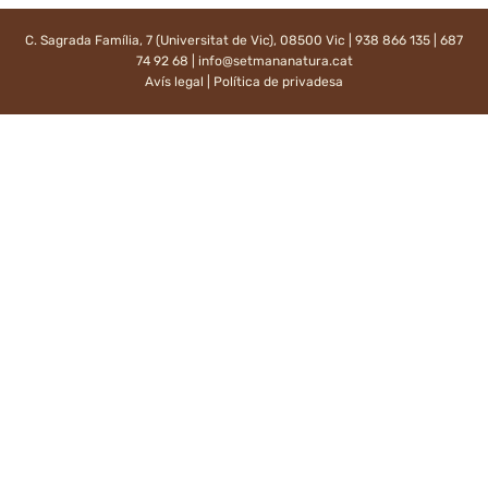
C. Sagrada Família, 7 (Universitat de Vic), 08500 Vic | 938 866 135 | 687
74 92 68 |
info@setmananatura.cat
Avís legal
|
Política de privadesa