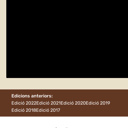
Hora del conte i sortida a Riudarenes
divendres 26 de maig
Riudarenes
Edicions anteriors:
Edició 2022
Edició 2021
Edició 2020
Edició 2019
Edició 2018
Edició 2017