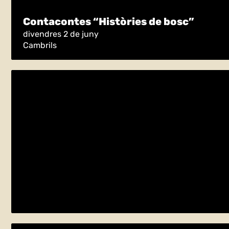
Contacontes “Històries de bosc”
divendres 2 de juny
Cambrils
Descobreix la fauna, la flora i la geolog
dissabte 27 de maig
Esparreguera