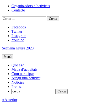
Skip
Organitzadors d’activitats
to
Contacte
content
Cerca:
Facebook
Twitter
Instagram
Youtube
Setmana natura 2023
Menú
Què és?
Mapa d’activitats
Com participar
Afegir una activitat
Notícies
Premsa
« Anterior