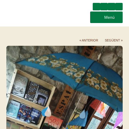
Menú
« ANTERIOR
SEGÜENT »