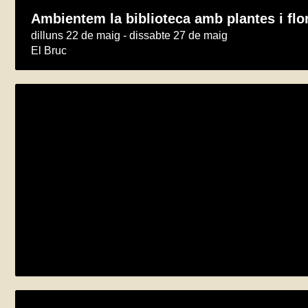
Ambientem la biblioteca amb plantes i flo
dilluns 22 de maig - dissabte 27 de maig
El Bruc
Exposició “Dins el bosc”
dilluns 29 de maig - dilluns 5 de juny
El Pont de Vilomara i Rocafort