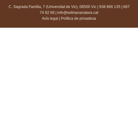
C. Sagrada Família, 7 (Universitat de Vic), 08500 Vic | 938 866 135 | 687
74 92 68 |
info@setmananatura.cat
Avís legal
|
Política de privadesa