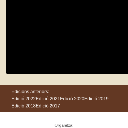
Mostra documental
dilluns 22 de maig - dilluns 5 de juny
Mataró
Edicions anteriors:
Edició 2022
Edició 2021
Edició 2020
Edició 2019
Edició 2018
Edició 2017
Organitza: