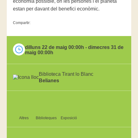
economia possible, on les persones i el planeta
estan per davant del benefici econòmic.
Compartir:
dilluns 22 de maig 00:00h - dimecres 31 de
maig 00:00h
Biblioteca Tirant lo Blanc
Belianes
Altres
Biblioteques
Exposició