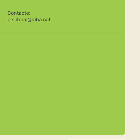
Contacte:
p.slitoral@diba.cat