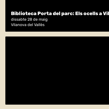
Biblioteca Porta del parc: Els ocells a Vi
dissabte 28 de maig
Vilanova del Vallès
ACTIVITAT ESPECIAL «DIA EUROPEU D
dissabte 21 de maig
La Roca del Vallès