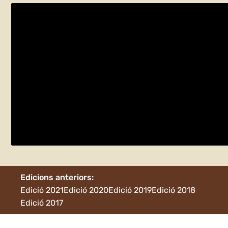
Fes el teu Herbari de plantes aromàtiq
dimecres 1 de juny
Canovelles
Edicions anteriors:
Edició 2021
Edició 2020
Edició 2019
Edició 2018
Edició 2017