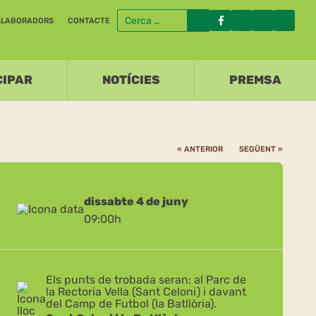
·LABORADORS
CONTACTE
CIPAR
NOTÍCIES
PREMSA
« ANTERIOR
SEGÜENT »
dissabte 4 de juny
09:00h
Els punts de trobada seran: al Parc de
la Rectoria Vella (Sant Celoni) i davant
del Camp de Futbol (la Batllòria).