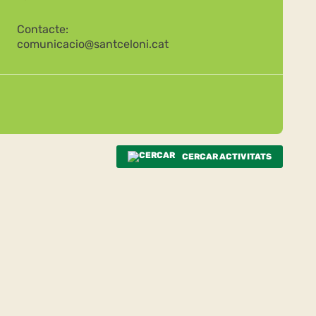
Contacte:
comunicacio@santceloni.cat
CERCAR ACTIVITATS