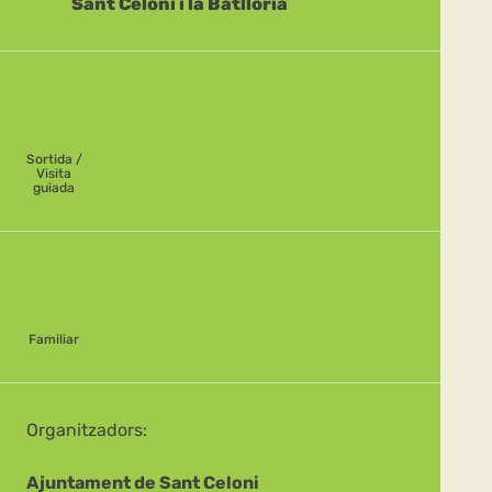
Sant Celoni i la Batllòria
Sortida /
Visita
guiada
Familiar
Organitzadors:
Ajuntament de Sant Celoni