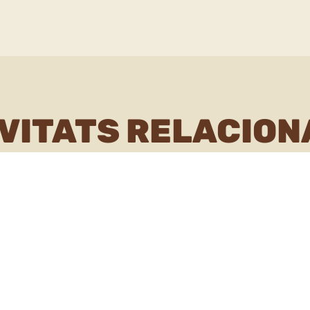
VITATS RELACIO
sta. Qui viu, qui
Vols descobrir el v