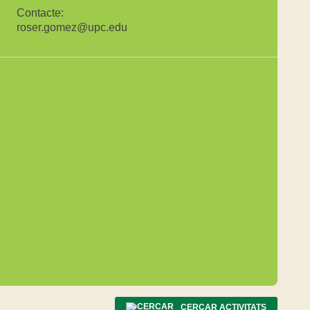
Contacte:
roser.gomez@upc.edu
CERCAR ACTIVITATS