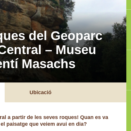
ques del Geoparc
 Central – Museu
entí Masachs
Ubicació
al a partir de les seves roques! Quan es va
el paisatge que veiem avui en dia?