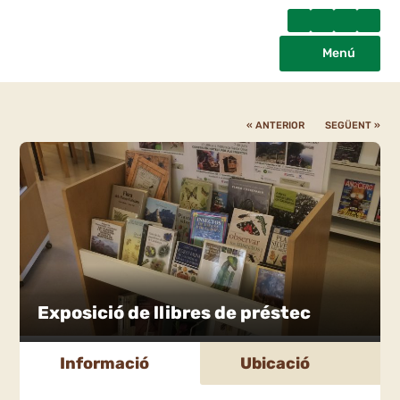
Menú
« ANTERIOR
SEGÜENT »
Exposició de llibres de préstec
Informació
Ubicació