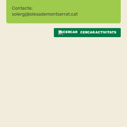
Contacte:
solergj@olesademontserrat.cat
CERCAR ACTIVITATS