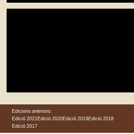
MOLINS I VOLCANS
diumenge 5 de juny
Sant Feliu de Pallerols
Edicions anteriors:
Edició 2021
Edició 2020
Edició 2019
Edició 2018
Edició 2017