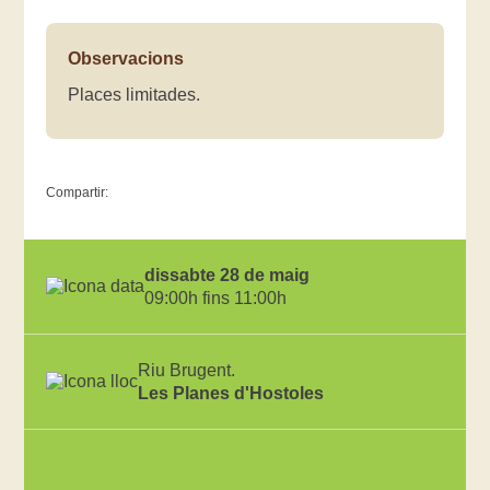
Observacions
Places limitades.
Compartir:
dissabte 28 de maig
09:00h fins 11:00h
Riu Brugent.
Les Planes d'Hostoles