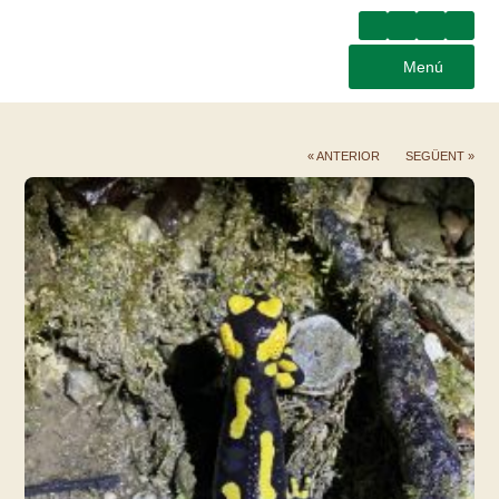
Menú
« ANTERIOR
SEGÜENT »