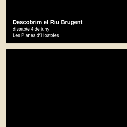
Descobrim el Riu Brugent
dissabte 4 de juny
Les Planes d\'Hostoles
TREPITGEM EL VOLCÀ!
dissabte 4 de juny
Sant Feliu de Pallerols