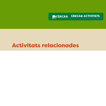
CERCAR ACTIVITATS
Activitats relacionades
Visita guiada “Hostes vingueren i de
casa ens tragueren”.