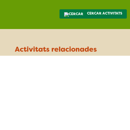
CERCAR ACTIVITATS
Activitats relacionades
Manteniment i recollida de residus a
Collserola
dissabte 10 d’octubre