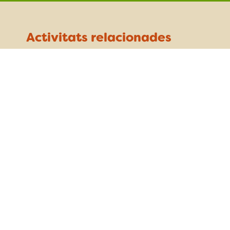
Activitats relacionades
Exposició “Una passejada pels parcs
d’Europa”
dilluns 15 de maig - dilluns 12 de juny
Montcada i Reixac