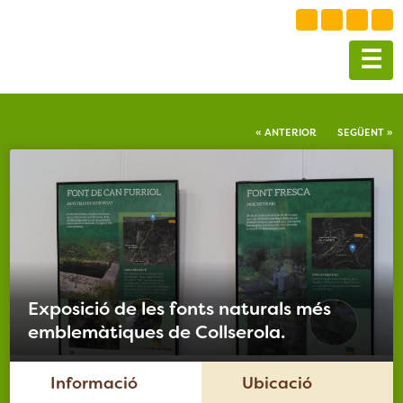
Skip
to
☰
content
« ANTERIOR
SEGÜENT »
Exposició de les fonts naturals més
emblemàtiques de Collserola.
Informació
Ubicació