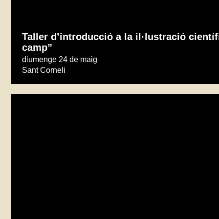
Taller d’introducció a la il·lustració cien
camp”
diumenge 24 de maig
Sant Corneli
Taller d’il·lustració botànica
divendres 5 de juny
Sort