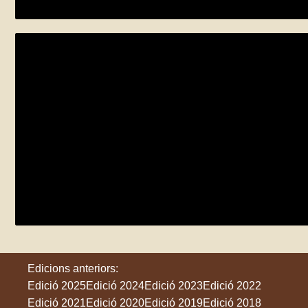
Taller Creatiu d’Ocells
dilluns 25 de maig
El Bruc
Edicions anteriors:
Edició 2025
Edició 2024
Edició 2023
Edició 2022
Edició 2021
Edició 2020
Edició 2019
Edició 2018