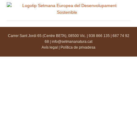
Carrer Sant Jordi 65 (Centre BETA), 08500 Vic. | 938 866 135 | 687 74 92
68 |
info@setmananatura.cat
Avís legal
|
Política de privadesa