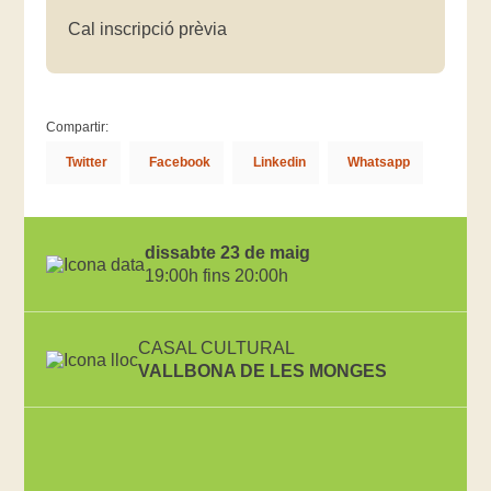
Cal inscripció prèvia
Compartir:
Twitter
Facebook
Linkedin
Whatsapp
dissabte 23 de maig
19:00h fins 20:00h
CASAL CULTURAL
VALLBONA DE LES MONGES