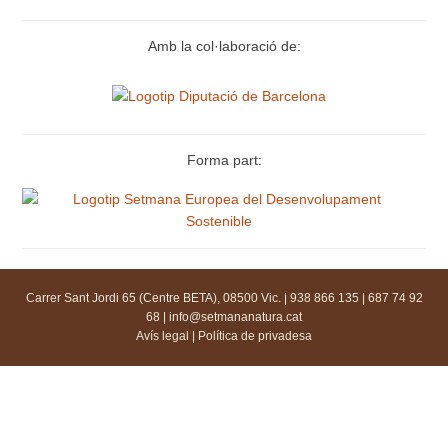
Amb la col·laboració de:
Forma part:
Carrer Sant Jordi 65 (Centre BETA), 08500 Vic. | 938 866 135 | 687 74 92
68 |
info@setmananatura.cat
Avís legal
|
Política de privadesa