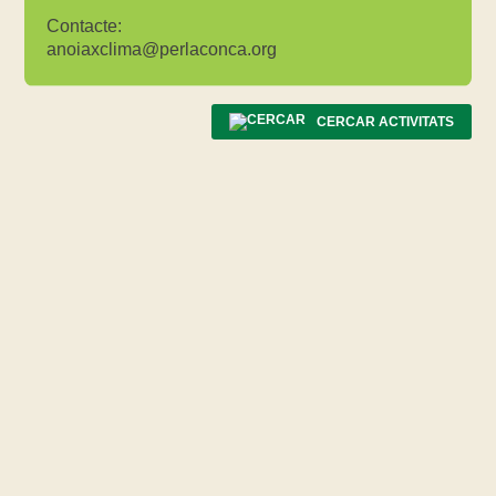
Contacte:
anoiaxclima@perlaconca.org
CERCAR ACTIVITATS