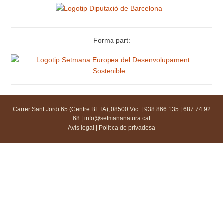
Forma part:
Carrer Sant Jordi 65 (Centre BETA), 08500 Vic. | 938 866 135 | 687 74 92
68 |
info@setmananatura.cat
Avís legal
|
Política de privadesa