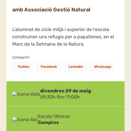
amb Associació Gestió Natural
L’alumnat de cicle mitjà i superior de l’escola
construiran uns refugis per a papallones, en el
Marc de la Setmana de la Natura.
Compartir:
Twitter
Facebook
Linkedin
Whatsapp
divendres 29 de maig
09:30h fins 11:00h
Escola l'Alzinar
Campins