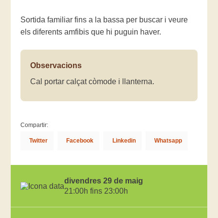
Sortida familiar fins a la bassa per buscar i veure
els diferents amfibis que hi puguin haver.
Observacions
Cal portar calçat còmode i llanterna.
Compartir:
Twitter
Facebook
Linkedin
Whatsapp
divendres 29 de maig
21:00h fins 23:00h