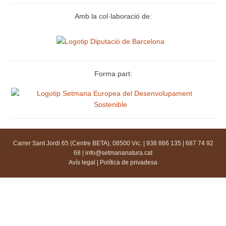
Amb la col·laboració de:
Forma part:
Carrer Sant Jordi 65 (Centre BETA), 08500 Vic. | 938 866 135 | 687 74 92
68 |
info@setmananatura.cat
Avís legal
|
Política de privadesa