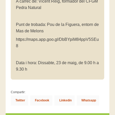
A càrrec de: Vicent Reig, formador del CFGM
Pedra Natural
Punt de trobada: Pou de la Figuera, entorn de
Mas de Melons
https://maps.app.goo.gl/DbBYpiM84ppV5SEu
8
Data i hora: Dissabte, 23 de maig, de 9.00 h a
9.30 h
Compartir:
Twitter
Facebook
Linkedin
Whatsapp