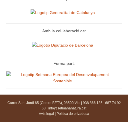
Amb la col·laboració de:
Forma part:
Carrer Sant Jordi 65 (Centre BETA), 08500 Vic. | 938 866 135 | 687 74 92
68 |
info@setmananatura.cat
Avís legal
|
Política de privadesa