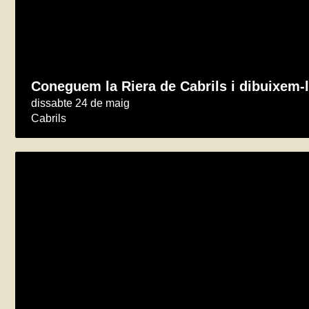
Coneguem la Riera de Cabrils i dibuixem-
dissabte 24 de maig
Cabrils
Xerrada / taller sobre abelles, vespes i al
construcció d’un hotel d’insectes!