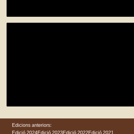
dissabte 24 de maig
Premià de Dalt
TALLER FAMILIAR: Flor busca pol·linitza
divendres 23 de maig
Tordera
Edicions anteriors:
Edició 2024
Edició 2023
Edició 2022
Edició 2021