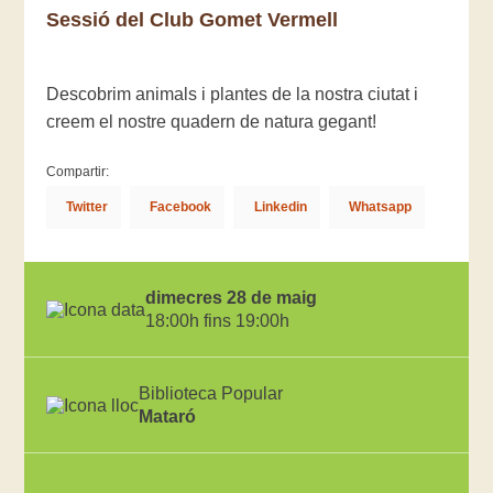
Sessió del Club Gomet Vermell
Descobrim animals i plantes de la nostra ciutat i
creem el nostre quadern de natura gegant!
Compartir:
Twitter
Facebook
Linkedin
Whatsapp
dimecres 28 de maig
18:00h fins 19:00h
Biblioteca Popular
Mataró