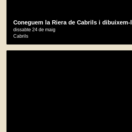
Coneguem la Riera de Cabrils i dibuixem-
dissabte 24 de maig
Cabrils
Taller d’iniciació fotogràfica i natura
dissabte 31 de maig
Palafolls