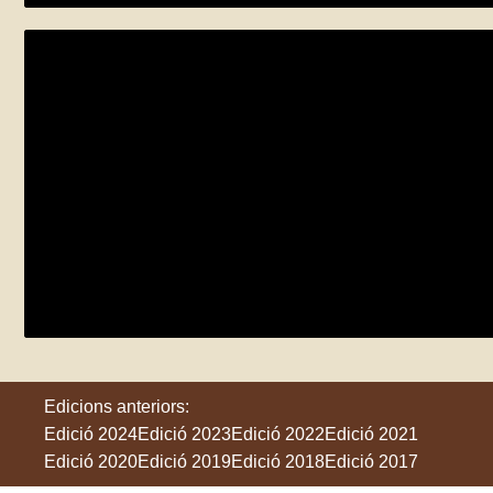
Taller “Coneguem els arbres del nostre e
dissabte 24 de maig
Premià de Dalt
Edicions anteriors:
Edició 2024
Edició 2023
Edició 2022
Edició 2021
Edició 2020
Edició 2019
Edició 2018
Edició 2017