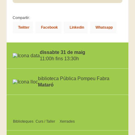
Compartir:
Twitter
Facebook
Linkedin
Whatsapp
dissabte 31 de maig
11:00h fins 13:30h
biblioteca Pública Pompeu Fabra
Mataró
Biblioteques
Curs / Taller
Xerrades