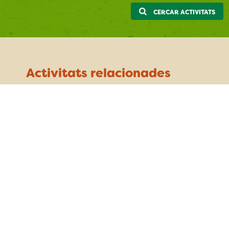
CERCAR ACTIVITATS
Activitats relacionades
Gimcana de fauna
dimarts 6 de juny
Santa Coloma de Farners