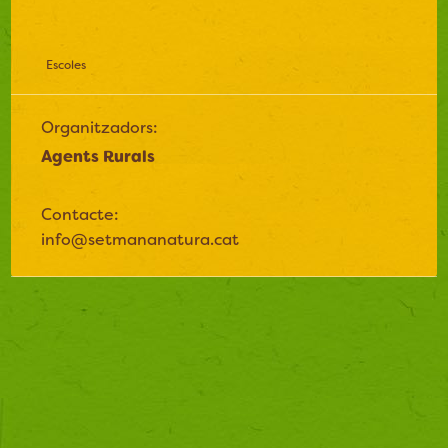
Escoles
Organitzadors:
Agents Rurals
Contacte:
info@setmananatura.cat