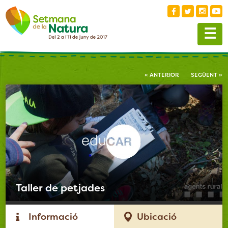
Skip
to
☰
content
« ANTERIOR
SEGÜENT »
Taller de petjades
Informació
Ubicació