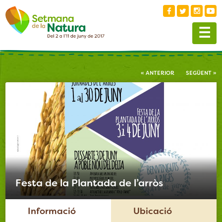
Skip
to
☰
content
« ANTERIOR
SEGÜENT »
Festa de la Plantada de l’arròs
Informació
Ubicació