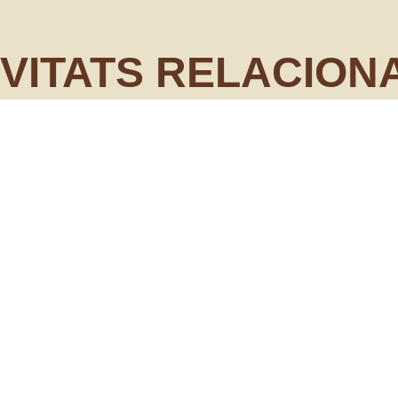
IVITATS RELACION
Fem un bàlsam labi
naturals
dijous 29 de maig
Granollers