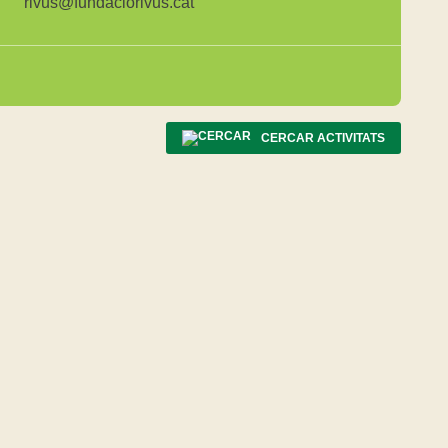
rivus@fundaciorivus.cat
CERCAR ACTIVITATS