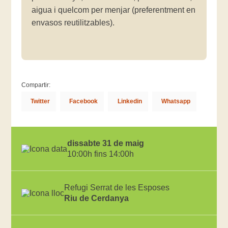
aigua i quelcom per menjar (preferentment en
envasos reutilitzables).
Compartir:
Twitter
Facebook
Linkedin
Whatsapp
dissabte 31 de maig
10:00h fins 14:00h
Refugi Serrat de les Esposes
Riu de Cerdanya