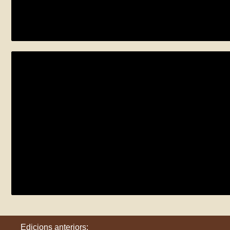
A la recerca de l’abellerol
dissabte 24 de maig
Cubelles
Les roques i balmes de Canalda
dissabte 24 de maig
Odèn
Edicions anteriors: