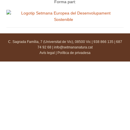
Forma part:
C. Sagrada Família, 7 (Universitat de Vic), 08500 Vic | 938 866 135 | 687
74 92 68 |
info@setmananatura.cat
Avís legal
|
Política de privadesa