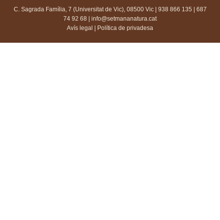
C. Sagrada Família, 7 (Universitat de Vic), 08500 Vic | 938 866 135 | 687
74 92 68 |
info@setmananatura.cat
Avís legal
|
Política de privadesa