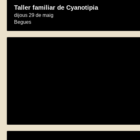
Taller familiar de Cyanotipia
dijous 29 de maig
Begues
Xerrada / taller sobre abelles, vespes i al
construcció d’un hotel d’insectes!
dissabte 31 de maig
Mataró