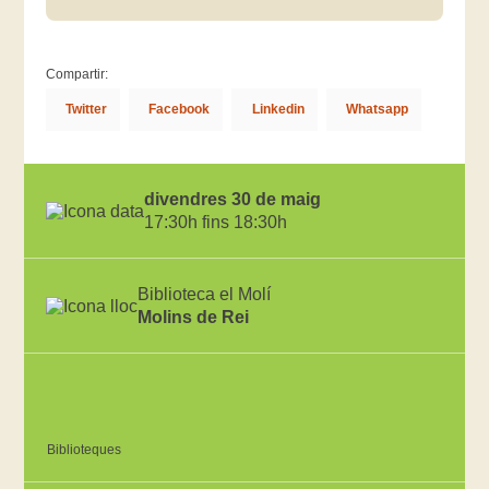
Compartir:
Twitter
Facebook
Linkedin
Whatsapp
divendres 30 de maig
17:30h fins 18:30h
Biblioteca el Molí
Molins de Rei
Biblioteques