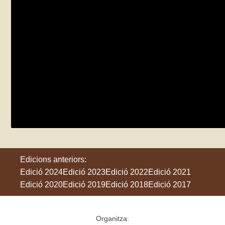
Xerrada Els Ocells del Canal d’Urgell
dimarts 3 de juny
El Palau d'Anglesola
Edicions anteriors:
Edició 2024
Edició 2023
Edició 2022
Edició 2021
Edició 2020
Edició 2019
Edició 2018
Edició 2017
Organitza: