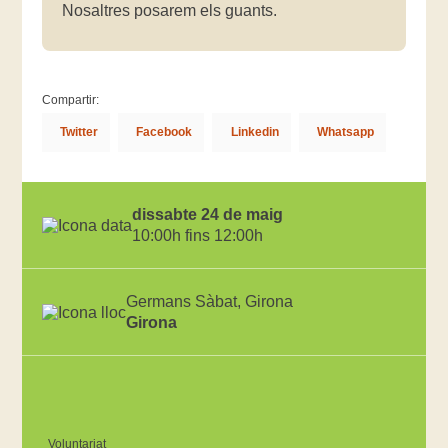
Nosaltres posarem els guants.
Compartir:
Twitter
Facebook
Linkedin
Whatsapp
dissabte 24 de maig
10:00h fins 12:00h
Germans Sàbat, Girona
Girona
Voluntariat