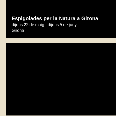
Espigolades per la Natura a Girona
dijous 22 de maig - dijous 5 de juny
Girona
Espigolades per la natura al Baix Llobrega
dijous 22 de maig - dijous 5 de juny
El Prat de Llobregat