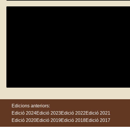
Cens del Projecte Orenetes al Barri Vell d
dissabte 31 de maig
Girona
Edicions anteriors:
Edició 2024
Edició 2023
Edició 2022
Edició 2021
Edició 2020
Edició 2019
Edició 2018
Edició 2017