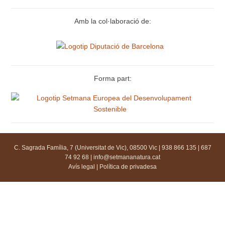
Amb la col·laboració de:
Forma part:
C. Sagrada Família, 7 (Universitat de Vic), 08500 Vic | 938 866 135 | 687
74 92 68 |
info@setmananatura.cat
Avís legal
|
Política de privadesa