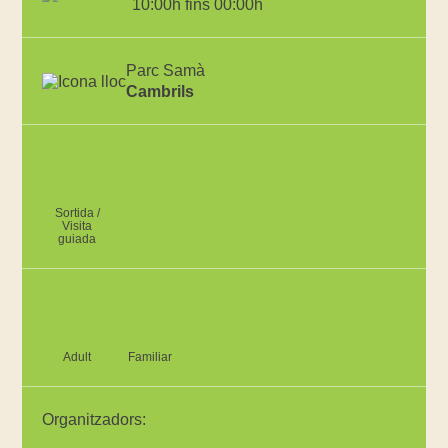
10:00h fins 00:00h
Parc Samà
Cambrils
Sortida /
Visita
guiada
Adult
Familiar
Organitzadors: