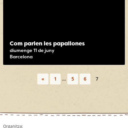
Com parlen les papallones
diumenge 11 de juny
Barcelona
«
1
…
5
6
7
Organitza: