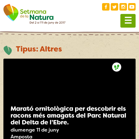
Skip
to
☰
content
Tipus:
Altres
Marató ornitològica per descobrir els
racons més amagats del Parc Natural
del Delta de l’Ebre.
diumenge 11 de juny
Amposta